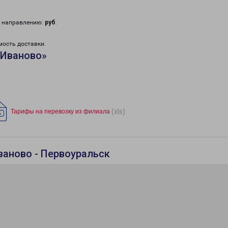
у направлению:
руб
.
мость доставки.
«Иваново»
(xls)
Тарифы на перевозку из филиала
ваново - Первоуральск