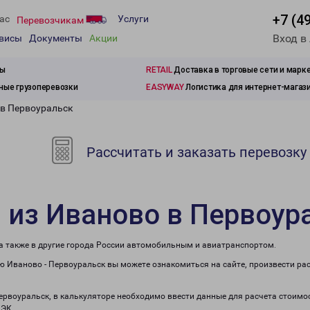
+7 (4
ас
Услуги
Перевозчикам
Вход в
рвисы
Документы
Акции
зы
RETAIL
Доставка в торговые сети и марк
ые грузоперевозки
EASYWAY
Логистика для интернет-магаз
 в Первоуральск
Рассчитать и заказать перевозку
 из Иваново в Первоур
 а также в другие города России автомобильным и авиатранспортом.
 Иваново - Первоуральск вы можете ознакомиться на сайте, произвести ра
Первоуральск, в калькуляторе необходимо ввести данные для расчета стоимос
ПЭК.