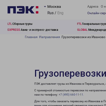
Москва
Адреса
О н
Rus /
Eng
Онлайн-се
LTL
Сборные грузы
FTL
Генеральные гру
EXPRESS
Авиа- и экспресс-доставка
GLOBAL
Международн
Главная
Направления
Грузоперевозки из Иваново
Грузоперевозки
ПЭК доставляет грузы из Иванова в Первоуральск,
С примерной стоимостью перевозки по направлению
нам по телефону:
+7 (495) 660-11-11
.
Для того, чтобы заказать перевозку из Иванова в 
вами для уточнения деталей свяжется специалист 