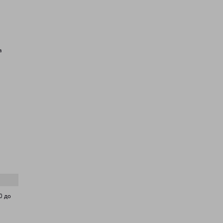
а
0 до