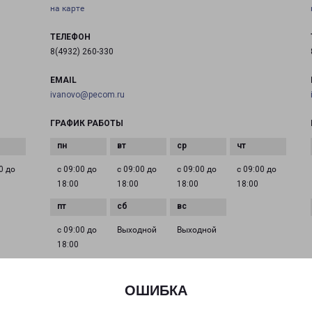
на карте
ТЕЛЕФОН
8(4932) 260-330
EMAIL
ivanovo@pecom.ru
ГРАФИК РАБОТЫ
0 до
с 09:00 до
с 09:00 до
с 09:00 до
с 09:00 до
18:00
18:00
18:00
18:00
с 09:00 до
Выходной
Выходной
18:00
ОШИБКА
ИВАНОВО 8 МАРТА 32
город Иваново, улица 8 Марта, 32