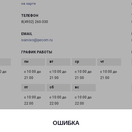
на карте
ТЕЛЕФОН
8(4932) 260-330
EMAIL
ivanovo@pecom.ru
ГРАФИК РАБОТЫ
0 до
с 10:00 до
с 10:00 до
с 10:00 до
с 10:00 до
21:00
21:00
21:00
21:00
с 10:00 до
с 10:00 до
с 10:00 до
22:00
22:00
22:00
ОШИБКА
ИВАНОВО КУКОНКОВЫХ 141
город Иваново, улица Куконковых, 141