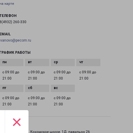
на карте
ТЕЛЕФОН
8(4932) 260-330
EMAIL
ivanovo@pecom.ru
ГРАФИК РАБОТЫ
с 09:00 до
с 09:00 до
с 09:00 до
с 09:00 до
21:00
21:00
21:00
21:00
с 09:00 до
с 09:00 до
с 09:00 до
21:00
21:00
21:00
×
ИВАНОВО РИО
Россия, Иваново, Кохомское шоссе, 1Д, павильон 26