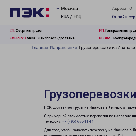
Москва
Адреса
О н
Rus /
Eng
Онлайн-се
LTL
Сборные грузы
FTL
Генеральные гру
EXPRESS
Авиа- и экспресс-доставка
GLOBAL
Международн
Главная
Направления
Грузоперевозки из Иваново
Грузоперевозки
ПЭК доставляет грузы из Иванова в Липецк, а такж
С примерной стоимостью перевозки по направлению
телефону:
+7 (495) 660-11-11
.
Для того, чтобы заказать перевозку из Иванова в Л
уточнения деталей свяжется специалист ПЭК.