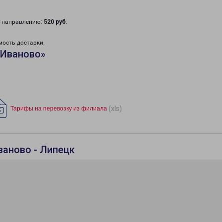
у направлению:
520 руб
.
мость доставки.
«Иваново»
(xls)
Тарифы на перевозку из филиала
ваново - Липецк