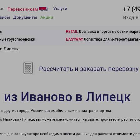
+7 (4
ас
Услуги
Перевозчикам
Вход в
рвисы
Документы
Акции
зы
RETAIL
Доставка в торговые сети и марк
ые грузоперевозки
EASYWAY
Логистика для интернет-магаз
 в Липецк
Рассчитать и заказать перевозку
 из Иваново в Липецк
е в другие города России автомобильным и авиатранспортом.
 Иваново - Липецк вы можете ознакомиться на сайте, произвести расчет с
ипецк, в калькуляторе необходимо ввести данные для расчета стоимости дос