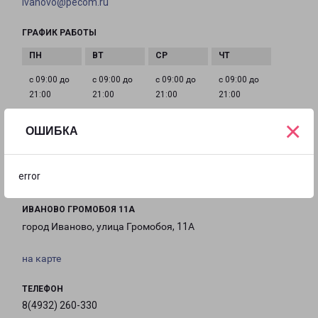
ivanovo@pecom.ru
ГРАФИК РАБОТЫ
с 09:00 до
с 09:00 до
с 09:00 до
с 09:00 до
21:00
21:00
21:00
21:00
×
ОШИБКА
с 09:00 до
с 09:00 до
с 09:00 до
21:00
21:00
21:00
error
ИВАНОВО ГРОМОБОЯ 11А
город Иваново, улица Громобоя, 11А
на карте
ТЕЛЕФОН
8(4932) 260-330