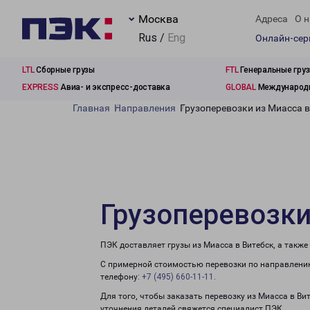
Москва
Адреса
О н
Rus /
Eng
Онлайн-се
LTL
Сборные грузы
FTL
Генеральные гру
EXPRESS
Авиа- и экспресс-доставка
GLOBAL
Международн
Главная
Направления
Грузоперевозки из Миасса в
Грузоперевозки
ПЭК доставляет грузы из Миасса в Витебск, а такж
С примерной стоимостью перевозки по направлению
телефону:
+7 (495) 660-11-11
.
Для того, чтобы заказать перевозку из Миасса в Ви
уточнения деталей свяжется специалист ПЭК.