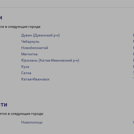
и
ся в следующие города:
Дуван (Дуванский р-н)
Чебаркуль
Новобелокатай
Магнитка
Юрюзань (Катав-Ивановский р-н)
Куса
Сатка
Катав-Ивановск
сти
ется в следующие города:
Новополоцк