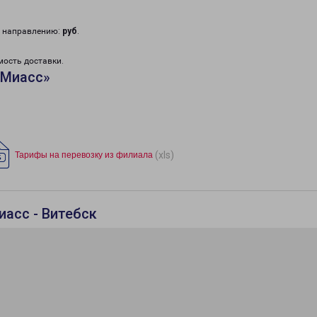
у направлению:
руб
.
мость доставки.
«Миасс»
(xls)
Тарифы на перевозку из филиала
иасс - Витебск