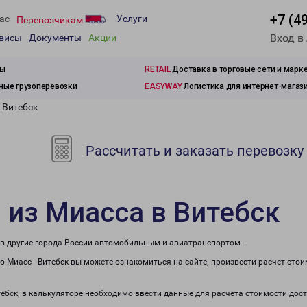
+7 (4
ас
Услуги
Перевозчикам
Вход в
рвисы
Документы
Акции
зы
RETAIL
Доставка в торговые сети и марк
ые грузоперевозки
EASYWAY
Логистика для интернет-магаз
 Витебск
Рассчитать и заказать перевозку
 из Миасса в Витебск
е в другие города России автомобильным и авиатранспортом.
 Миасс - Витебск вы можете ознакомиться на сайте, произвести расчет сто
тебск, в калькуляторе необходимо ввести данные для расчета стоимости дос