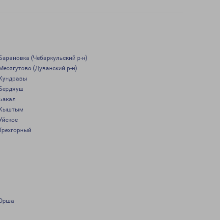
Барановка (Чебаркульский р-н)
Месягутово (Дуванский р-н)
Кундравы
Бердяуш
Бакал
Кыштым
Уйское
Трехгорный
Орша