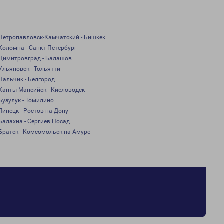
Петропавловск-Камчатский - Бишкек
Коломна - Санкт-Петербург
Димитровград - Балашов
Ульяновск - Тольятти
Нальчик - Белгород
Ханты-Мансийск - Кисловодск
Бузулук - Томилино
Липецк - Ростов-на-Дону
Балахна - Сергиев Посад
Братск - Комсомольск-на-Амуре