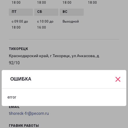
18:00
18:00
18:00
18:00
с 09:00 до
с 10:00 до
Выходной
18:00
16:00
ТИХОРЕЦК
Краснодарский край, г.Тихорецк, ул.Ачкасова, д.
92/10
×
на карте
ОШИБКА
ТЕЛЕФОН
8 (861) 969-70-07
error
EMAIL
tihoreck-fr@pecom.ru
ГРАФИК РАБОТЫ