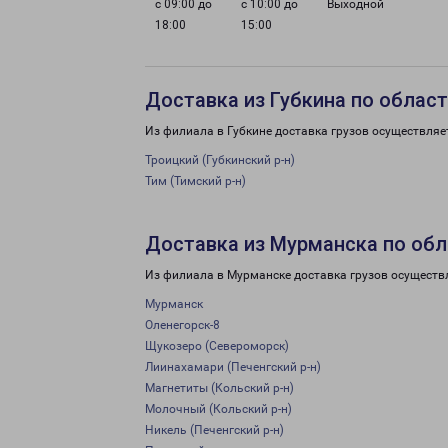
с 09:00 до
с 10:00 до
Выходной
18:00
15:00
Доставка из Губкина по облас
Из филиала в Губкине доставка грузов осуществляе
Троицкий (Губкинский р-н)
Тим (Тимский р-н)
Доставка из Мурманска по обл
Из филиала в Мурманске доставка грузов осуществ
Мурманск
Оленегорск-8
Щукозеро (Североморск)
Лиинахамари (Печенгский р-н)
Магнетиты (Кольский р-н)
Молочный (Кольский р-н)
Никель (Печенгский р-н)