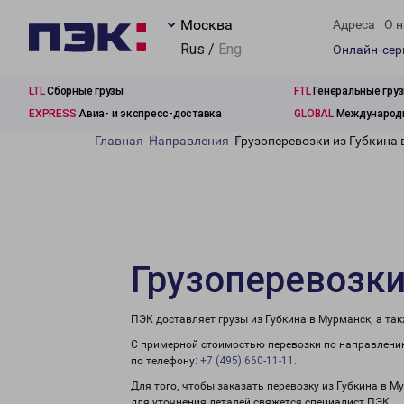
Москва
Адреса
О н
Rus /
Eng
Онлайн-се
LTL
Сборные грузы
FTL
Генеральные гру
EXPRESS
Авиа- и экспресс-доставка
GLOBAL
Международн
Главная
Направления
Грузоперевозки из Губкина
Грузоперевозки
ПЭК доставляет грузы из Губкина в Мурманск, а та
С примерной стоимостью перевозки по направлению
по телефону:
+7 (495) 660-11-11
.
Для того, чтобы заказать перевозку из Губкина в 
для уточнения деталей свяжется специалист ПЭК.