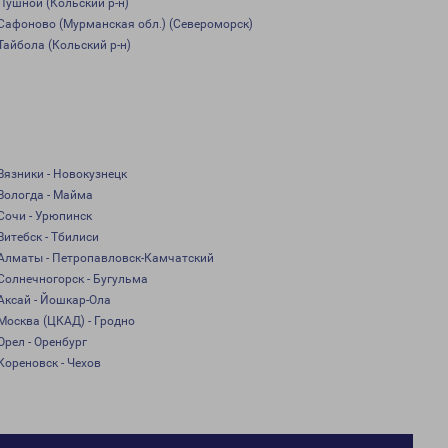
Пушной (Кольский р-н)
Сафоново (Мурманская обл.) (Североморск)
Тайбола (Кольский р-н)
Вязники - Новокузнецк
Вологда - Майма
Сочи - Урюпинск
Витебск - Тбилиси
Алматы - Петропавловск-Камчатский
Солнечногорск - Бугульма
Аксай - Йошкар-Ола
Москва (ЦКАД) - Гродно
Орел - Оренбург
Кореновск - Чехов