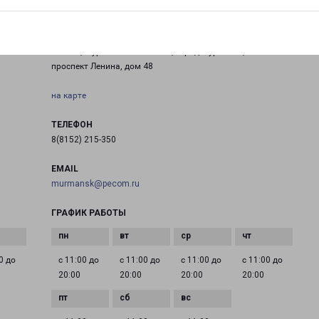
МУРМАНСК ПРОСПЕКТ ЛЕНИНА 48
Россия, Мурманская область, город Мурманск,
проспект Ленина, дом 48
на карте
ТЕЛЕФОН
8(8152) 215-350
EMAIL
murmansk@pecom.ru
ГРАФИК РАБОТЫ
0 до
с 11:00 до
с 11:00 до
с 11:00 до
с 11:00 до
20:00
20:00
20:00
20:00