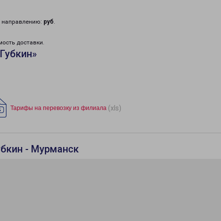
у направлению:
руб
.
мость доставки.
Губкин»
(xls)
Тарифы на перевозку из филиала
убкин - Мурманск