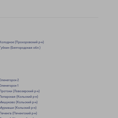
Холодное (Прохоровский р-н)
Губкин (Белгородская обл.)
Оленегорск-2
Оленегорск-1
Протоки (Ловозерский р-н)
Лопарская (Кольский р-н)
Мишуково (Кольский р-н)
Мурмаши (Кольский р-н)
Печенга (Печенгский р-н)