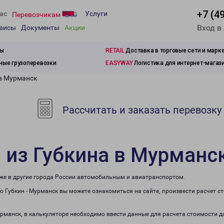
+7 (4
ас
Услуги
Перевозчикам
Вход в
рвисы
Документы
Акции
зы
RETAIL
Доставка в торговые сети и марк
ые грузоперевозки
EASYWAY
Логистика для интернет-магаз
 в Мурманск
Рассчитать и заказать перевозку
 из Губкина в Мурманс
кже в другие города России автомобильным и авиатранспортом.
 Губкин - Мурманск вы можете ознакомиться на сайте, произвести расчет 
Мурманск, в калькуляторе необходимо ввести данные для расчета стоимости д