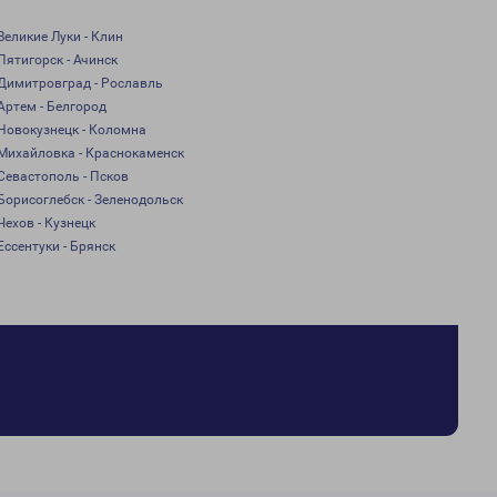
Великие Луки - Клин
Пятигорск - Ачинск
Димитровград - Рославль
Артем - Белгород
Новокузнецк - Коломна
Михайловка - Краснокаменск
Севастополь - Псков
Борисоглебск - Зеленодольск
Чехов - Кузнецк
Ессентуки - Брянск