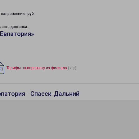
у направлению:
руб
.
мость доставки.
«Евпатория»
(xls)
Тарифы на перевозку из филиала
впатория - Спасск-Дальний