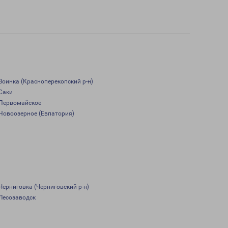
Воинка (Красноперекопский р-н)
Саки
Первомайское
Новоозерное (Евпатория)
Черниговка (Черниговский р-н)
Лесозаводск