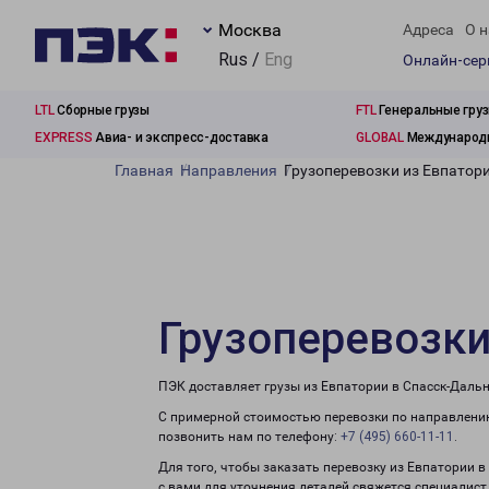
Москва
Адреса
О н
Rus /
Eng
Онлайн-се
LTL
Сборные грузы
FTL
Генеральные гру
EXPRESS
Авиа- и экспресс-доставка
GLOBAL
Международн
Главная
Направления
Грузоперевозки из Евпатор
Грузоперевозки
ПЭК доставляет грузы из Евпатории в Спасск-Дальн
С примерной стоимостью перевозки по направлению
позвонить нам по телефону:
+7 (495) 660-11-11
.
Для того, чтобы заказать перевозку из Евпатории 
с вами для уточнения деталей свяжется специалист