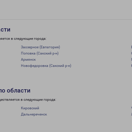
асти
ляется в следующие города:
Заозерное (Евпатория)
Поповка (Сакский р-н)
Армянск
Новофедоровка (Сакский р-н)
по области
ществляется в следующие города:
Кировский
Дальнереченск