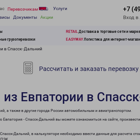
+7 (4
ас
Услуги
Перевозчикам
Вход в
рвисы
Документы
Акции
зы
RETAIL
Доставка в торговые сети и марк
ые грузоперевозки
EASYWAY
Логистика для интернет-магаз
ии в Спасск-Дальний
Рассчитать и заказать перевозку
 из Евпатории в Спасс
ий, а также в другие города России автомобильным и авиатранспортом.
 Евпатория - Спасск-Дальний вы можете ознакомиться на сайте, произвест
в Спасск-Дальний, в калькуляторе необходимо ввести данные для расчета сто
 ПЭК.