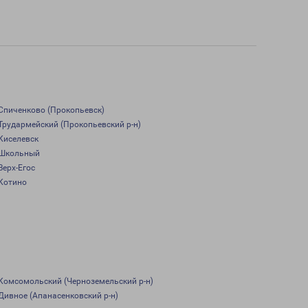
Спиченково (Прокопьевск)
Трудармейский (Прокопьевский р-н)
Киселевск
Школьный
Верх-Егос
Котино
Комсомольский (Черноземельский р-н)
Дивное (Апанасенковский р-н)