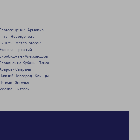
Благовещенск - Армавир
Ялта - Новокузнецк
Бишкек - Железногорск
Вязники - Грозный
Биробиджан - Александров
Славянск-на-Кубани - Пенза
Ковров - Сызрань
Нижний Новгород - Клинцы
Липецк - Энгельс
Москва - Витебск