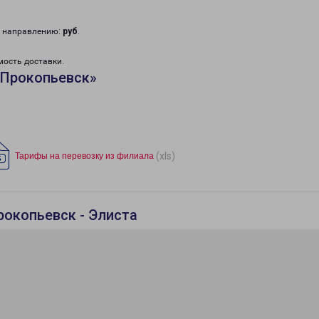
у направлению:
руб
.
мость доставки.
«Прокопьевск»
(xls)
Тарифы на перевозку из филиала
рокопьевск - Элиста