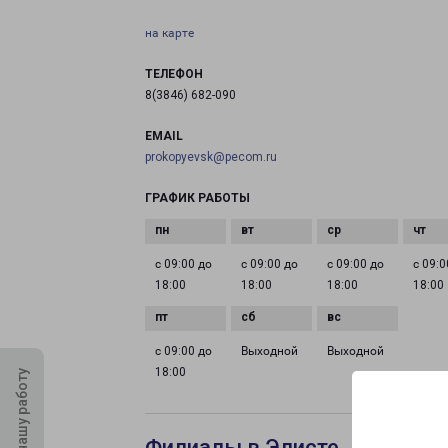
на карте
ТЕЛЕФОН
8(3846) 682-090
EMAIL
prokopyevsk@pecom.ru
ГРАФИК РАБОТЫ
с 09:00 до
с 09:00 до
с 09:00 до
с 09:0
18:00
18:00
18:00
18:00
с 09:00 до
Выходной
Выходной
18:00
Оцените нашу работу
Филиалы в Элисте