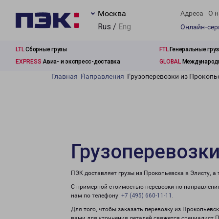
Москва
Адреса
О н
Rus /
Eng
Онлайн-се
LTL
Сборные грузы
FTL
Генеральные гру
EXPRESS
Авиа- и экспресс-доставка
GLOBAL
Международн
Главная
Направления
Грузоперевозки из Прокопь
Грузоперевозки
ПЭК доставляет грузы из Прокопьевска в Элисту, а
С примерной стоимостью перевозки по направлению
нам по телефону:
+7 (495) 660-11-11
.
Для того, чтобы заказать перевозку из Прокопьевск
вами для уточнения деталей свяжется специалист 