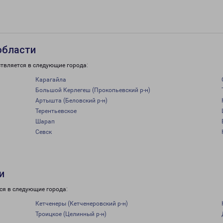
области
ствляется в следующие города:
Карагайла
Большой Керлегеш (Прокопьевский р-н)
Артышта (Беловский р-н)
Терентьевское
Шарап
Севск
и
ся в следующие города:
Кетченеры (Кетченеровский р-н)
Троицкое (Целинный р-н)