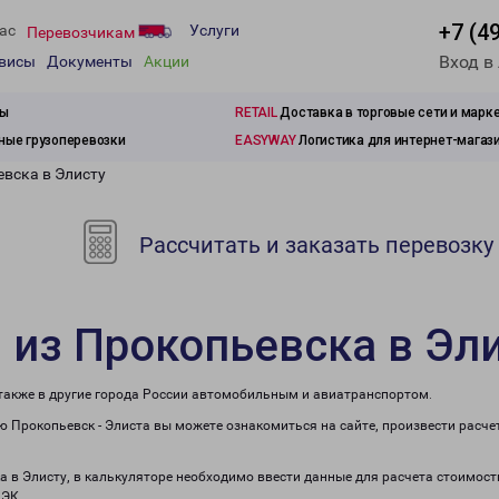
+7 (4
ас
Услуги
Перевозчикам
Вход в
рвисы
Документы
Акции
зы
RETAIL
Доставка в торговые сети и марк
ые грузоперевозки
EASYWAY
Логистика для интернет-магаз
евска в Элисту
Рассчитать и заказать перевозку
 из Прокопьевска в Эл
 также в другие города России автомобильным и авиатранспортом.
 Прокопьевск - Элиста вы можете ознакомиться на сайте, произвести расч
а в Элисту, в калькуляторе необходимо ввести данные для расчета стоимост
ПЭК.