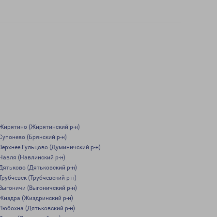
Жирятино (Жирятинский р-н)
Супонево (Брянский р-н)
Верхнее Гульцово (Думиничский р-н)
Навля (Навлинский р-н)
Дятьково (Дятьковский р-н)
Трубчевск (Трубчевский р-н)
Выгоничи (Выгоничский р-н)
Жиздра (Жиздринский р-н)
Любохна (Дятьковский р-н)