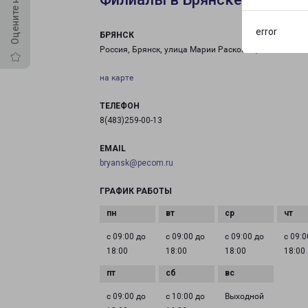
error
БРЯНСК
Россия, Брянск, улица Марии Расковой, 25
на карте
ТЕЛЕФОН
8(483)259-00-13
EMAIL
bryansk@pecom.ru
ГРАФИК РАБОТЫ
с 09:00 до
с 09:00 до
с 09:00 до
с 09:0
18:00
18:00
18:00
18:00
с 09:00 до
с 10:00 до
Выходной