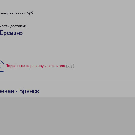
у направлению:
руб
.
мость доставки.
«Ереван»
(xls)
Тарифы на перевозку из филиала
еван - Брянск