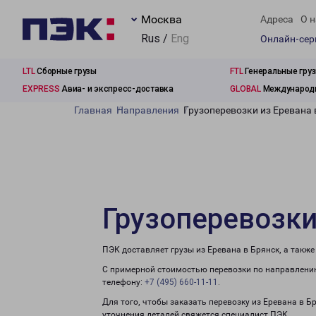
Москва
Адреса
О н
Rus /
Eng
Онлайн-се
LTL
Сборные грузы
FTL
Генеральные гру
EXPRESS
Авиа- и экспресс-доставка
GLOBAL
Международн
Главная
Направления
Грузоперевозки из Еревана 
Грузоперевозки
ПЭК доставляет грузы из Еревана в Брянск, а такж
С примерной стоимостью перевозки по направлению
телефону:
+7 (495) 660-11-11
.
Для того, чтобы заказать перевозку из Еревана в Б
уточнения деталей свяжется специалист ПЭК.