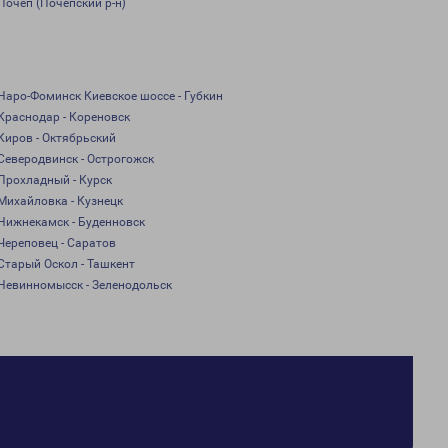
Почеп (Почепский р-н)
Наро-Фоминск Киевское шоссе - Губкин
Краснодар - Кореновск
Киров - Октябрьский
Северодвинск - Острогожск
Прохладный - Курск
Михайловка - Кузнецк
Нижнекамск - Буденновск
Череповец - Саратов
Старый Оскол - Ташкент
Невинномысск - Зеленодольск