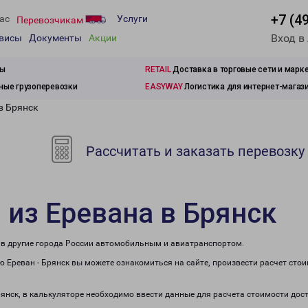
+7 (4
ас
Услуги
Перевозчикам
Вход в
рвисы
Документы
Акции
зы
RETAIL
Доставка в торговые сети и марк
ые грузоперевозки
EASYWAY
Логистика для интернет-магаз
в Брянск
Рассчитать и заказать перевозку
 из Еревана в Брянск
е в другие города России автомобильным и авиатранспортом.
 Ереван - Брянск вы можете ознакомиться на сайте, произвести расчет сто
рянск, в калькуляторе необходимо ввести данные для расчета стоимости дос