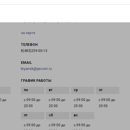
БРЯНСК ГРИБОЕДОВА 1
город Брянск, улица Грибоедова, 1
на карте
ТЕЛЕФОН
8(483)259-00-13
EMAIL
bryansk@pecom.ru
ГРАФИК РАБОТЫ
0 до
с 09:00 до
с 09:00 до
с 09:00 до
с 09:00 до
20:00
20:00
20:00
20:00
с 09:00 до
с 09:00 до
с 09:00 до