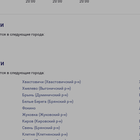
20:00
20:00
20:00
ти
тся в следующие города:
ти
тся в следующие города:
Хвастовичи (Хвастовичский р-н)
Хмелево (Выгоничский р-н)
Брынь (Думиничский р-н)
Белые Берега (Брянский р-н)
Фокино
Жуковка (Жуковский р-н)
Киров (Кировский р-н)
Свень (Брянский р-н)
Клетня (Клетнянский р-н)