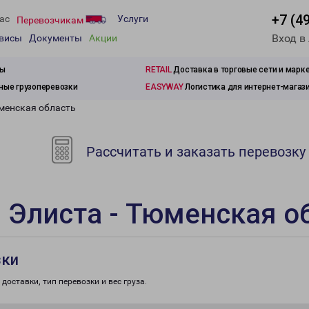
+7 (4
ас
Услуги
Перевозчикам
Вход в
рвисы
Документы
Акции
зы
RETAIL
Доставка в торговые сети и марк
ые грузоперевозки
EASYWAY
Логистика для интернет-магаз
юменская область
Рассчитать и заказать перевозку
 Элиста - Тюменская о
зки
доставки, тип перевозки и вес груза.