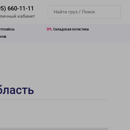
95) 660-11-11
 личный кабинет
етплейсы
3PL
Складская логистика
инов
бласть