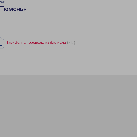
та»
«Тюмень»
(xls)
Тарифы на перевозку из филиала