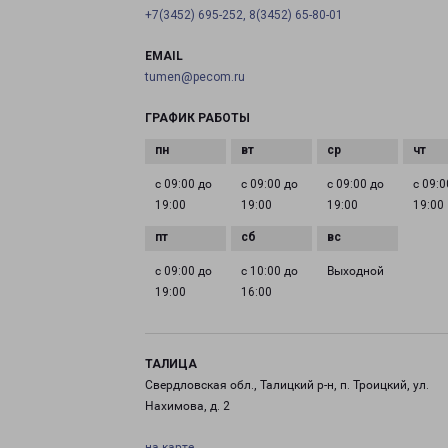
+7(3452) 695-252, 8(3452) 65-80-01
EMAIL
tumen@pecom.ru
ГРАФИК РАБОТЫ
с 09:00 до
с 09:00 до
с 09:00 до
с 09:0
19:00
19:00
19:00
19:00
с 09:00 до
с 10:00 до
Выходной
19:00
16:00
ТАЛИЦА
Свердловская обл., Талицкий р-н, п. Троицкий, ул.
Нахимова, д. 2
на карте