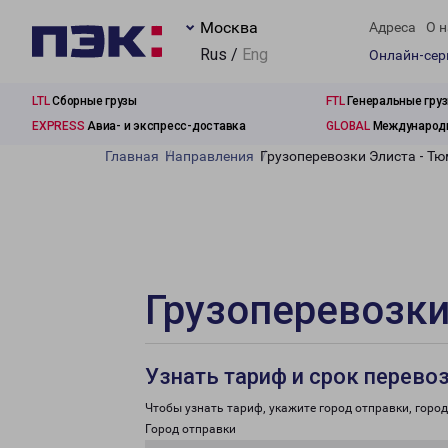
Москва
Адреса
О н
Rus /
Eng
Онлайн-се
LTL
Сборные грузы
FTL
Генеральные гру
EXPRESS
Авиа- и экспресс-доставка
GLOBAL
Международн
Главная
Направления
Грузоперевозки Элиста - Т
Грузоперевозки
Узнать тариф и срок перево
Чтобы узнать тариф, укажите город отправки, город 
Город отправки