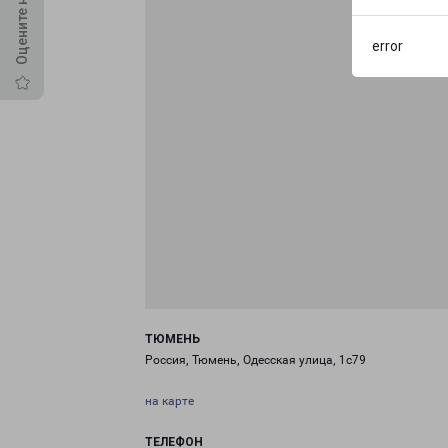
error
ТЮМЕНЬ
Россия, Тюмень, Одесская улица, 1с79
на карте
ТЕЛЕФОН