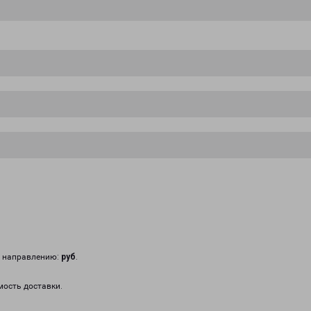
у направлению:
руб
.
мость доставки.