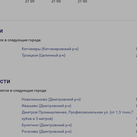
21:00
21:00
21:00
и
ся в следующие города:
Кетченеры (Кетченеровский р-н)
Троицкое (Целинный р-н)
асти
яется в следующие города:
Новосиньково (Дмитровский р-н)
Ивашево (Дмитровский р-н)
Дмитров Промышленная, Профессиональная ул. (от 1,5 тонн,7
кубов и 3 метров)
Бунятино (Дмитровский р-н)
Рогачево (Дмитровский р-н)