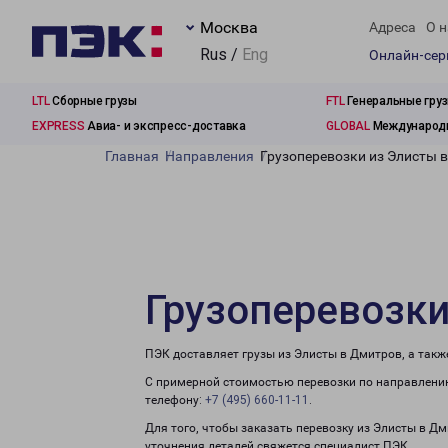
Москва
Адреса
О н
Rus /
Eng
Онлайн-се
LTL
Сборные грузы
FTL
Генеральные гру
EXPRESS
Авиа- и экспресс-доставка
GLOBAL
Международн
Главная
Направления
Грузоперевозки из Элисты 
Грузоперевозки
ПЭК доставляет грузы из Элисты в Дмитров, а так
С примерной стоимостью перевозки по направлению
телефону:
+7 (495) 660-11-11
.
Для того, чтобы заказать перевозку из Элисты в Д
уточнения деталей свяжется специалист ПЭК.