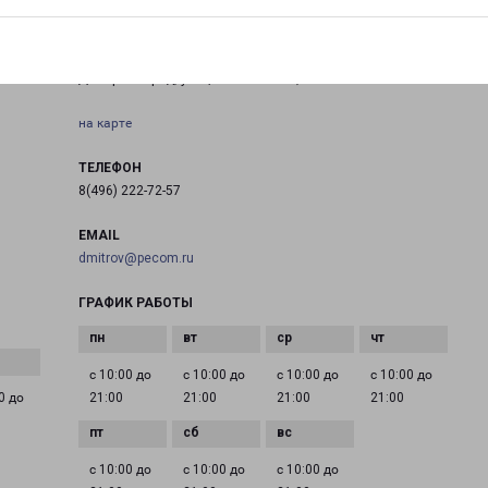
ДМИТРОВ МОСКОВСКАЯ 7
Дмитров город, улица Московская, 7
на карте
ТЕЛЕФОН
8(496) 222-72-57
EMAIL
dmitrov@pecom.ru
ГРАФИК РАБОТЫ
с 10:00 до
с 10:00 до
с 10:00 до
с 10:00 до
0 до
21:00
21:00
21:00
21:00
с 10:00 до
с 10:00 до
с 10:00 до