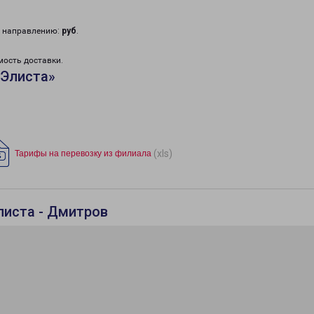
у направлению:
руб
.
мость доставки.
«Элиста»
(xls)
Тарифы на перевозку из филиала
листа - Дмитров