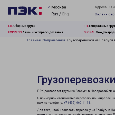
Москва
Адреса
О н
Rus /
Eng
Онлайн-се
LTL
Сборные грузы
FTL
Генеральные гру
EXPRESS
Авиа- и экспресс-доставка
GLOBAL
Международн
Главная
Направления
Грузоперевозки из Елабуги 
Грузоперевозки
ПЭК доставляет грузы из Елабуги в Новороссийск, 
С примерной стоимостью перевозки по направлению
нам по телефону:
+7 (495) 660-11-11
.
Для того, чтобы заказать перевозку из Елабуги в Н
вами для уточнения деталей свяжется специалист 