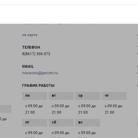
НОВОРОССИЙСК ПАЛЬМОВАЯ 6
город Новороссийск, улица Пальмовая, 6
на карте
ТЕЛЕФОН
8(8617) 306-373
EMAIL
novoross@pecom.ru
ГРАФИК РАБОТЫ
с 09:00 до
с 09:00 до
с 09:00 до
с 09:00 до
21:00
21:00
21:00
21:00
0 до
с 09:00 до
с 09:00 до
с 09:00 до