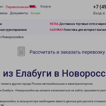
+7 (4
ас
Услуги
Перевозчикам
Вход в
рвисы
Документы
Акции
зы
RETAIL
Доставка в торговые сети и марк
ые грузоперевозки
EASYWAY
Логистика для интернет-магаз
в Новороссийск
Рассчитать и заказать перевозку
 из Елабуги в Новорос
а также в другие города России автомобильным и авиатранспортом.
 Елабуга - Новороссийск вы можете ознакомиться на сайте, произвести ра
овороссийск, в калькуляторе необходимо ввести данные для расчета стоимос
ПЭК.