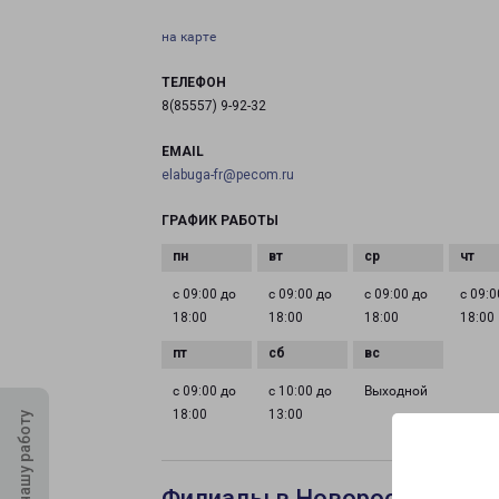
на карте
ТЕЛЕФОН
8(85557) 9-92-32
EMAIL
elabuga-fr@pecom.ru
ГРАФИК РАБОТЫ
с 09:00 до
с 09:00 до
с 09:00 до
с 09:0
18:00
18:00
18:00
18:00
с 09:00 до
с 10:00 до
Выходной
18:00
13:00
Оцените нашу работу
Филиалы в Новороссийске