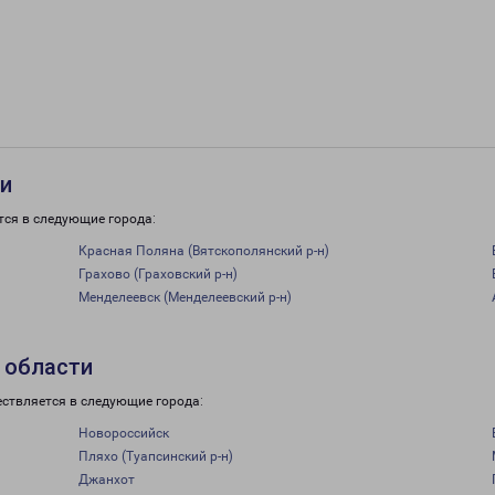
ти
тся в следующие города:
Красная Поляна (Вятскополянский р-н)
Грахово (Граховский р-н)
Менделеевск (Менделеевский р-н)
 области
ествляется в следующие города:
Новороссийск
Пляхо (Туапсинский р-н)
Джанхот