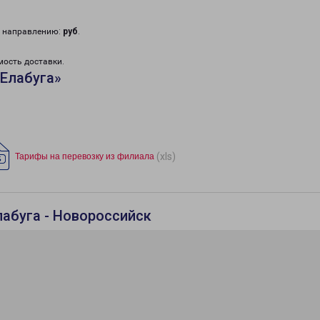
у направлению:
руб
.
мость доставки.
Елабуга»
(xls)
Тарифы на перевозку из филиала
лабуга - Новороссийск