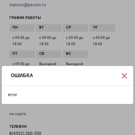
ivanovo@pecom.ru
ГРАФИК РАБОТЫ
с 09:00 до
с 09:00 до
с 09:00 до
с 09:00 до
18:00
18:00
18:00
18:00
с 09:00 до
Выходной
Выходной
18:00
×
ОШИБКА
ИВАНОВО 8 МАРТА 32
error
город Иваново, улица 8 Марта, 32
на карте
ТЕЛЕФОН
8(4932) 260-330