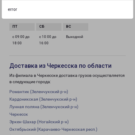
error
с 09:00 до
с 09:00 до
с 09:00 до
с 09:00 до
18:00
18:00
18:00
18:00
с 09:00 до
с 10:00 до
Выходной
18:00
16:00
Доставка из Черкесска по области
Из филиала в Черкесске доставка грузов осуществляется
в следующие города:
Романтик (Зеленчукский р-н)
Кардоникская (Зеленчукский р-н)
Лунная поляна (Зеленчукский р-н)
Черкесск
Эркен-Шахар (Ногайский р-н)
Октябрьский (Карачаево-Черкесская респ.)