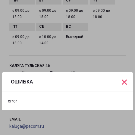
с 09:00 до
с 09:00 до
с 09:00 до
с 09:00 до
18:00
18:00
18:00
18:00
с 09:00 до
с 10:00 до
Выходной
18:00
14:00
КАЛУГА ТУЛЬСКАЯ 46
город Калуга, улица Тульская, 46
×
ОШИБКА
на карте
ТЕЛЕФОН
error
8(4842)21-95-07
EMAIL
kaluga@pecom.ru