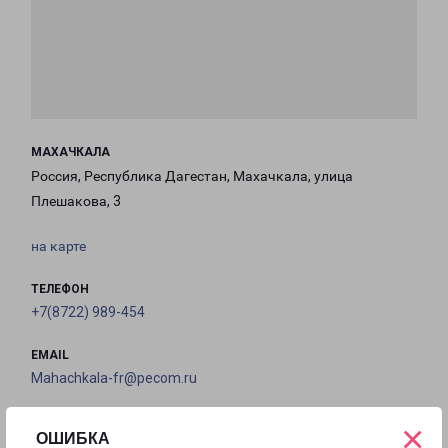
МАХАЧКАЛА
Россия, Республика Дагестан, Махачкала, улица
Плешакова, 3
на карте
ТЕЛЕФОН
+7(8722) 989-454
EMAIL
Mahachkala-fr@pecom.ru
ГРАФИК РАБОТЫ
×
ОШИБКА