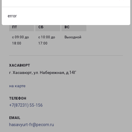
с 09:00 до
с 09:00 до
с 09:00 до
с 09:00 до
error
18:00
18:00
18:00
18:00
с 09:00 до
с 10:00 до
Выходной
18:00
17:00
ХАСАВЮРТ
г. Хасавюрт, ул. Набережная, д.14Г
на карте
ТЕЛЕФОН
+7(87231) 55-156
EMAIL
hasavyurt-fr@pecom.ru