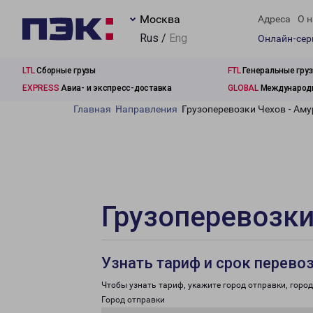
Москва
Адреса
О н
Rus /
Eng
Онлайн-се
LTL
Сборные грузы
FTL
Генеральные гру
EXPRESS
Авиа- и экспресс-доставка
GLOBAL
Международн
Главная
Направления
Грузоперевозки Чехов - Аму
Грузоперевозки
Узнать тариф и срок перево
Чтобы узнать тариф, укажите город отправки, город 
Город отправки