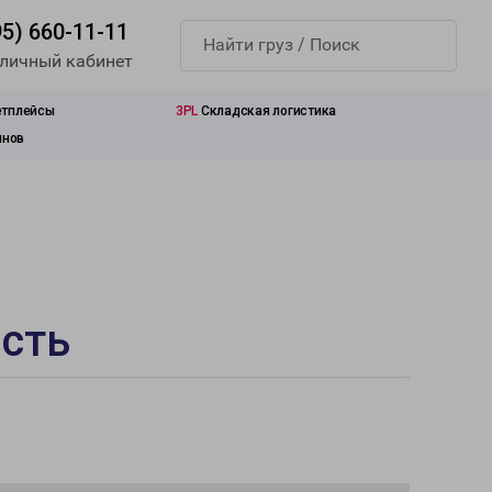
95) 660-11-11
 личный кабинет
етплейсы
3PL
Складская логистика
инов
асть