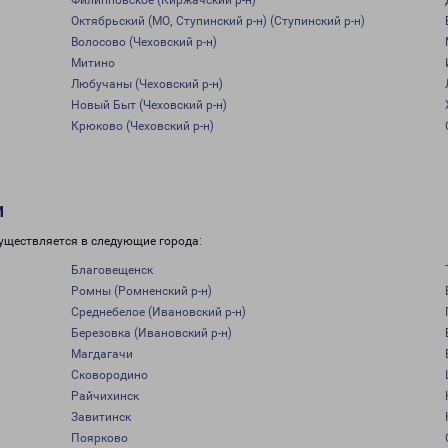
Филипповское (Киржачский р-н)
Октябрьский (МО, Ступинский р-н) (Ступинский р-н)
Волосово (Чеховский р-н)
Митино
Любучаны (Чеховский р-н)
Новый Быт (Чеховский р-н)
Крюково (Чеховский р-н)
и
уществляется в следующие города:
Благовещенск
Ромны (Ромненский р-н)
Среднебелое (Ивановский р-н)
Березовка (Ивановский р-н)
Магдагачи
Сковородино
Райчихинск
Завитинск
Поярково