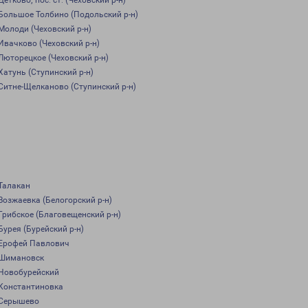
Детково, пос. ст. (Чеховский р-н)
Большое Толбино (Подольский р-н)
Молоди (Чеховский р-н)
Ивачково (Чеховский р-н)
Люторецкое (Чеховский р-н)
Хатунь (Ступинский р-н)
Ситне-Щелканово (Ступинский р-н)
Талакан
Возжаевка (Белогорский р-н)
Грибское (Благовещенский р-н)
Бурея (Бурейский р-н)
Ерофей Павлович
Шимановск
Новобурейский
Константиновка
Серышево