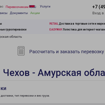
+7 (4
ас
Услуги
Перевозчикам
Вход в
рвисы
Документы
Акции
зы
RETAIL
Доставка в торговые сети и марк
ые грузоперевозки
EASYWAY
Логистика для интернет-магаз
рская область
Рассчитать и заказать перевозку
 Чехов - Амурская обл
зки
доставки, тип перевозки и вес груза.