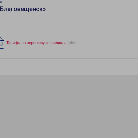
в»
«Благовещенск»
(xls)
Тарифы на перевозку из филиала