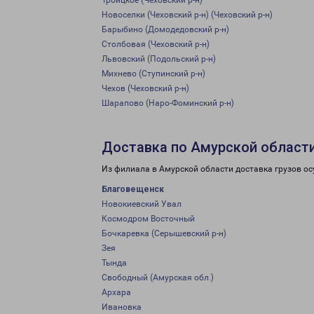
Троицкое (Чеховский р-н)
Новоселки (Чеховский р-н) (Чеховский р-н)
Барыбино (Домодедовский р-н)
Столбовая (Чеховский р-н)
Львовский (Подольский р-н)
Михнево (Ступинский р-н)
Чехов (Чеховский р-н)
Шарапово (Наро-Фоминский р-н)
Доставка по Амурской област
Из филиала в Амурской области доставка грузов ос
Благовещенск
Новокиевский Увал
Космодром Восточный
Бочкаревка (Серышевский р-н)
Зея
Тында
Свободный (Амурская обл.)
Архара
Ивановка