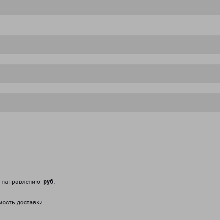
у направлению:
руб
.
мость доставки.