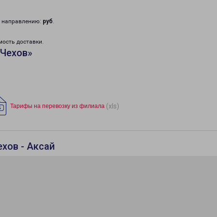
у направлению:
руб
.
мость доставки.
«Чехов»
(xls)
Тарифы на перевозку из филиала
хов - Аксай