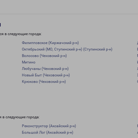
и
ся в следующие города:
Филипповское (Киржачский р-н)
Октябрьский (МО, Ступинский р-н) (Ступинский р-н)
Волосово (Чеховский р-н)
Митино
Любучаны (Чеховский р-н)
Новый Быт (Чеховский р-н)
Крюково (Чеховский р-н)
я в следующие города:
Реконструктор (Аксайский р-н)
Большой Лог (Аксайский р-н)