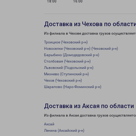
18:00
16:00
Доставка из Чехова по област
Из филиала в Чехове доставка грузов осуществляет
Троицкое (Чеховский р-н)
Новоселки (Чеховский р-н) (Чеховский р-н)
Барыбино (Домодедовский р-н)
Столбовая (Чеховский р-н)
Львовский (Подольский р-н)
Михнево (Ступинский р-н)
Чехов (Чеховский р-н)
Шарапово (Наро-Фоминский р-н)
Доставка из Аксая по области
Из филиала в Аксае доставка грузов осуществляетс
Аксай
Ленина (Аксайский р-н)