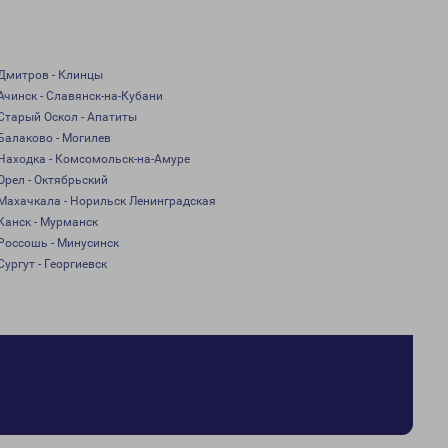
Дмитров - Клинцы
Ачинск - Славянск-на-Кубани
Старый Оскол - Апатиты
Балаково - Могилев
Находка - Комсомольск-на-Амуре
Орел - Октябрьский
Махачкала - Норильск Ленинградская
Канск - Мурманск
Россошь - Минусинск
Сургут - Георгиевск