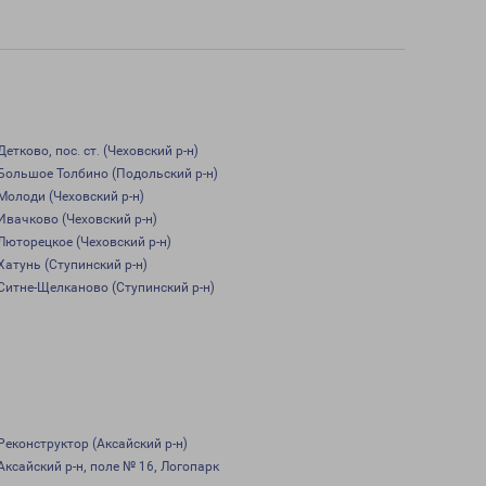
Детково, пос. ст. (Чеховский р-н)
Большое Толбино (Подольский р-н)
Молоди (Чеховский р-н)
Ивачково (Чеховский р-н)
Люторецкое (Чеховский р-н)
Хатунь (Ступинский р-н)
Ситне-Щелканово (Ступинский р-н)
Реконструктор (Аксайский р-н)
Аксайский р-н, поле № 16, Логопарк