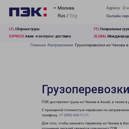
Москва
Адреса
О н
Rus /
Eng
Онлайн-се
LTL
Сборные грузы
FTL
Генеральные гру
EXPRESS
Авиа- и экспресс-доставка
GLOBAL
Международн
Главная
Направления
Грузоперевозки из Чехова в
Грузоперевозки
ПЭК доставляет грузы из Чехова в Аксай, а также 
С примерной стоимостью перевозки по направлению
телефону:
+7 (495) 660-11-11
.
Для того, чтобы заказать перевозку из Чехова в Ак
уточнения деталей свяжется специалист ПЭК.