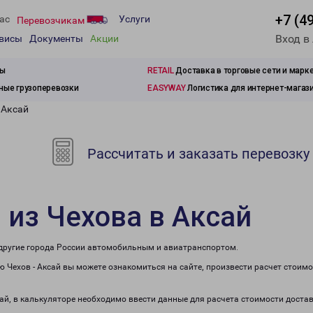
+7 (4
ас
Услуги
Перевозчикам
Вход в
рвисы
Документы
Акции
зы
RETAIL
Доставка в торговые сети и марк
ые грузоперевозки
EASYWAY
Логистика для интернет-магаз
 Аксай
Рассчитать и заказать перевозку
 из Чехова в Аксай
в другие города России автомобильным и авиатранспортом.
 Чехов - Аксай вы можете ознакомиться на сайте, произвести расчет стоим
сай, в калькуляторе необходимо ввести данные для расчета стоимости доста