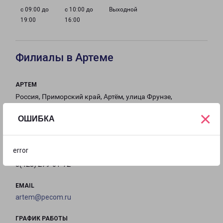
с 09:00 до
с 10:00 до
Выходной
19:00
16:00
Филиалы в Артеме
АРТЕМ
Россия, Приморский край, Артём, улица Фрунзе,
21с8
×
ОШИБКА
на карте
error
ТЕЛЕФОН
8(423) 279-01-72
EMAIL
artem@pecom.ru
ГРАФИК РАБОТЫ