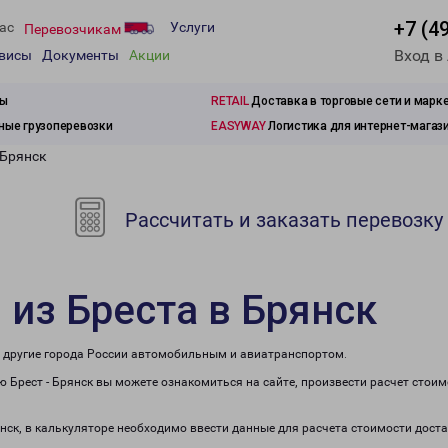
+7 (4
ас
Услуги
Перевозчикам
Вход в
рвисы
Документы
Акции
зы
RETAIL
Доставка в торговые сети и марк
ые грузоперевозки
EASYWAY
Логистика для интернет-магаз
 Брянск
Рассчитать и заказать перевозку
 из Бреста в Брянск
 в другие города России автомобильным и авиатранспортом.
 Брест - Брянск вы можете ознакомиться на сайте, произвести расчет стои
янск, в калькуляторе необходимо ввести данные для расчета стоимости доста