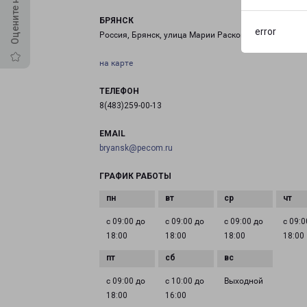
БРЯНСК
error
Россия, Брянск, улица Марии Расковой, 25
на карте
ТЕЛЕФОН
8(483)259-00-13
EMAIL
bryansk@pecom.ru
ГРАФИК РАБОТЫ
с 09:00 до
с 09:00 до
с 09:00 до
с 09:0
18:00
18:00
18:00
18:00
с 09:00 до
с 10:00 до
Выходной
18:00
16:00