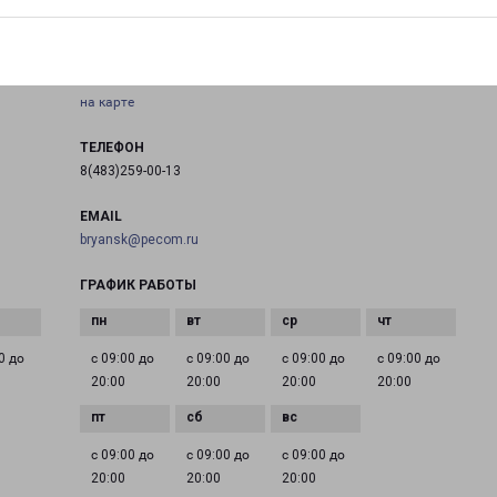
БРЯНСК ГРИБОЕДОВА 1
город Брянск, улица Грибоедова, 1
на карте
ТЕЛЕФОН
8(483)259-00-13
EMAIL
bryansk@pecom.ru
ГРАФИК РАБОТЫ
0 до
с 09:00 до
с 09:00 до
с 09:00 до
с 09:00 до
20:00
20:00
20:00
20:00
с 09:00 до
с 09:00 до
с 09:00 до
20:00
20:00
20:00