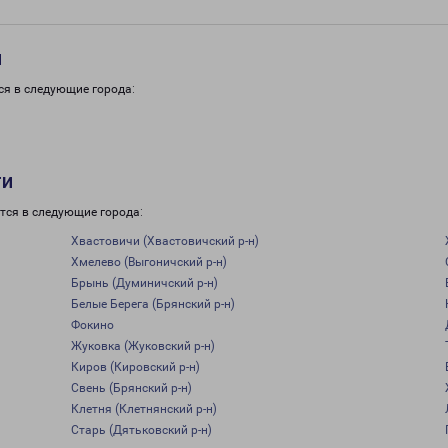
и
ся в следующие города:
ти
тся в следующие города:
Хвастовичи (Хвастовичский р-н)
Хмелево (Выгоничский р-н)
Брынь (Думиничский р-н)
Белые Берега (Брянский р-н)
Фокино
Жуковка (Жуковский р-н)
Киров (Кировский р-н)
Свень (Брянский р-н)
Клетня (Клетнянский р-н)
Старь (Дятьковский р-н)