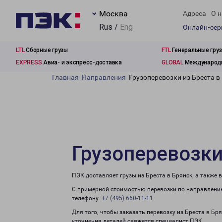
Москва
Адреса
О н
Rus /
Eng
Онлайн-се
LTL
Сборные грузы
FTL
Генеральные гру
EXPRESS
Авиа- и экспресс-доставка
GLOBAL
Международн
Главная
Направления
Грузоперевозки из Бреста в
Грузоперевозки
ПЭК доставляет грузы из Бреста в Брянск, а также
С примерной стоимостью перевозки по направлению
телефону:
+7 (495) 660-11-11
.
Для того, чтобы заказать перевозку из Бреста в Бр
уточнения деталей свяжется специалист ПЭК.