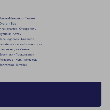
Ханты-Мансийск - Ташкент
Сургут - Бор
Нижнекамск - Ставрополь
Кузнецк - Артем
Зеленодольск - Балашов
Челябинск - Усть-Каменогорск
Петрозаводск - Чехов
Ессентуки - Прокопьевск
Кемерово - Невинномысск
Волгоград - Витебск