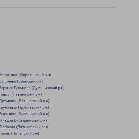
Жирятино (Жирятинский р-н)
Супонево (Брянский р-н)
Верхнее Гульцово (Думиничский р-н)
Навля (Навлинский р-н)
Дятьково (Дятьковский р-н)
Трубчевск (Трубчевский р-н)
Выгоничи (Выгоничский р-н)
Жиздра (Жиздринский р-н)
Любохна (Дятьковский р-н)
Почеп (Почепский р-н)