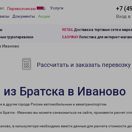
+7 (4
ас
Услуги
Перевозчикам
Вход в
рвисы
Документы
Акции
зы
RETAIL
Доставка в торговые сети и марк
ые грузоперевозки
EASYWAY
Логистика для интернет-магаз
в Иваново
Рассчитать и заказать перевозку
 из Братска в Иваново
же в другие города России автомобильным и авиатранспортом.
 Братск - Иваново вы можете ознакомиться на сайте, произвести расчет с
Иваново, в калькуляторе необходимо ввести данные для расчета стоимости до