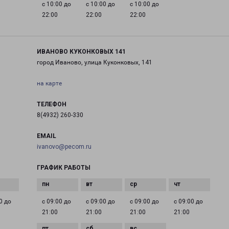
с 10:00 до
с 10:00 до
с 10:00 до
22:00
22:00
22:00
ИВАНОВО КУКОНКОВЫХ 141
город Иваново, улица Куконковых, 141
на карте
ТЕЛЕФОН
8(4932) 260-330
EMAIL
ivanovo@pecom.ru
ГРАФИК РАБОТЫ
0 до
с 09:00 до
с 09:00 до
с 09:00 до
с 09:00 до
21:00
21:00
21:00
21:00