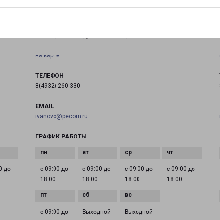
ИВАНОВО СЕВЕР
Россия, Иваново, улица Попова, 5А
на карте
ТЕЛЕФОН
8(4932) 260-330
EMAIL
ivanovo@pecom.ru
ГРАФИК РАБОТЫ
0 до
с 09:00 до
с 09:00 до
с 09:00 до
с 09:00 до
18:00
18:00
18:00
18:00
с 09:00 до
Выходной
Выходной