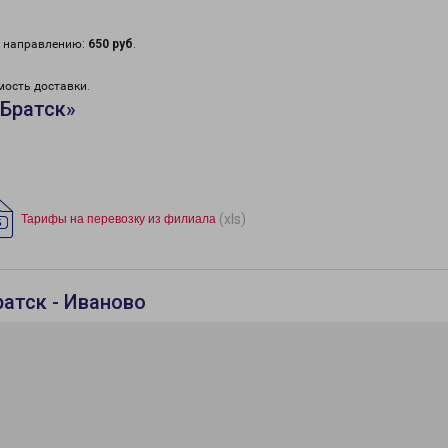
у направлению:
650 руб
.
мость доставки.
«Братск»
(xls)
Тарифы на перевозку из филиала
атск - Иваново