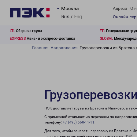
Москва
Адреса
О н
Rus /
Eng
Онлайн-се
LTL
Сборные грузы
FTL
Генеральные гру
EXPRESS
Авиа- и экспресс-доставка
GLOBAL
Международн
Главная
Направления
Грузоперевозки из Братска 
Грузоперевозки
ПЭК доставляет грузы из Братска в Иваново, а так
С примерной стоимостью перевозки по направлению
телефону:
+7 (495) 660-11-11
.
Для того, чтобы заказать перевозку из Братска в 
для уточнения деталей свяжется специалист ПЭК.