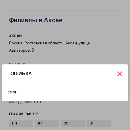
Филиалы в Аксае
АКСАЙ
Россия, Ростовская область, Аксай, улица
Авиаторов, 5
на карте
×
ОШИБКА
ТЕЛЕФОН
8(863) 307-89-95
error
EMAIL
aksay@pecom.ru
ГРАФИК РАБОТЫ