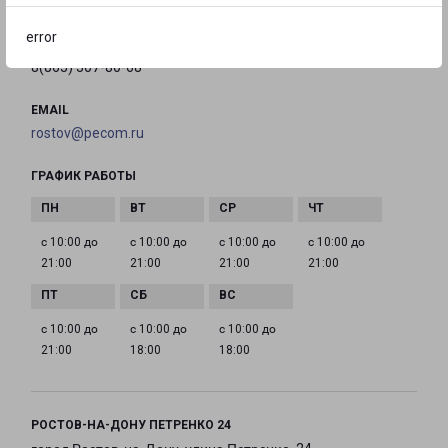
на карте
error
ТЕЛЕФОН
8(863) 307-80-68
EMAIL
rostov@pecom.ru
ГРАФИК РАБОТЫ
с 10:00 до
с 10:00 до
с 10:00 до
с 10:00 до
21:00
21:00
21:00
21:00
с 10:00 до
с 10:00 до
с 10:00 до
21:00
18:00
18:00
РОСТОВ-НА-ДОНУ ПЕТРЕНКО 24