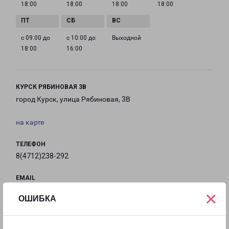
18:00
18:00
18:00
18:00
с 09:00 до
с 10:00 до
Выходной
18:00
16:00
КУРСК РЯБИНОВАЯ 3В
город Курск, улица Рябиновая, 3В
на карте
ТЕЛЕФОН
8(4712)238-292
EMAIL
kursk@pecom.ru
×
ОШИБКА
ГРАФИК РАБОТЫ