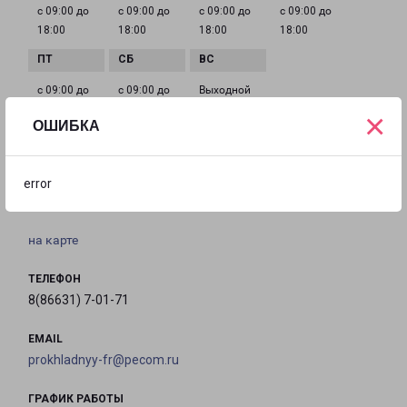
с 09:00 до
с 09:00 до
с 09:00 до
с 09:00 до
18:00
18:00
18:00
18:00
с 09:00 до
с 09:00 до
Выходной
18:00
14:00
×
ОШИБКА
МОЗДОК ФОРШТАДСКАЯ 32Б
error
город Моздок, улица Форштадская, 32Б
на карте
ТЕЛЕФОН
8(86631) 7-01-71
EMAIL
prokhladnyy-fr@pecom.ru
ГРАФИК РАБОТЫ