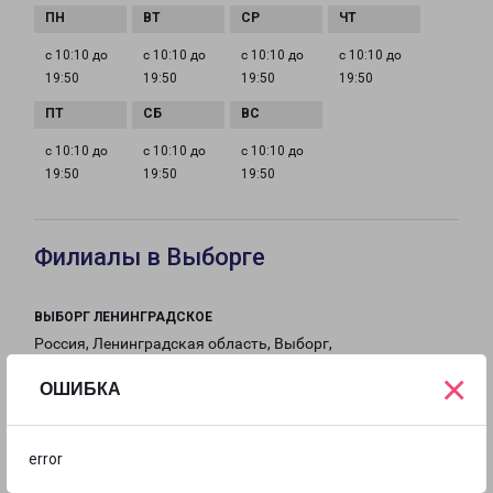
с 10:10 до
с 10:10 до
с 10:10 до
с 10:10 до
19:50
19:50
19:50
19:50
с 10:10 до
с 10:10 до
с 10:10 до
19:50
19:50
19:50
Филиалы в Выборге
ВЫБОРГ ЛЕНИНГРАДСКОЕ
Россия, Ленинградская область, Выборг,
Ленинградское шоссе, 60
×
ОШИБКА
на карте
error
ТЕЛЕФОН