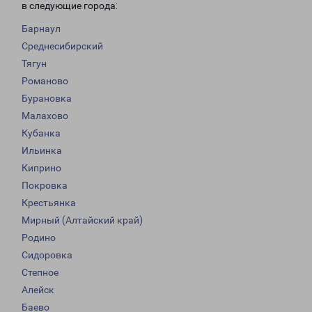
в следующие города:
Барнаул
Среднесибирский
Тягун
Романово
Бурановка
Малахово
Кубанка
Ильинка
Киприно
Покровка
Крестьянка
Мирный (Алтайский край)
Родино
Сидоровка
Степное
Алейск
Баево