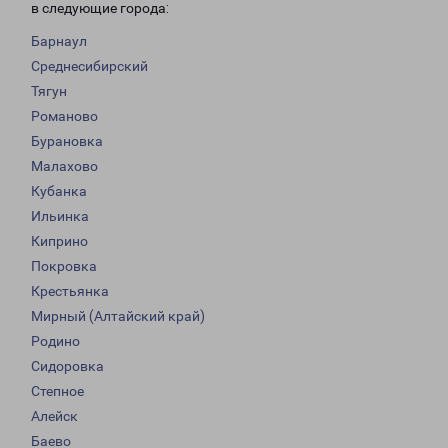
в следующие города:
Барнаул
Среднесибирский
Тягун
Романово
Бурановка
Малахово
Кубанка
Ильинка
Киприно
Покровка
Крестьянка
Мирный (Алтайский край)
Родино
Сидоровка
Степное
Алейск
Баево