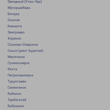
Звездный (Улан-Удэ)
Мухоршибирь
Бичура
Онохой
Кижинга
Заиграево
Хоринск
Сосново-Озерское
Сокол (респ. Бурятия)
Иволгинск
Гусиноозерск
Кяхта
Петропавловка
Турунтаево
Селенгинск
Кабанск
Тарбагатай
Бабушкин