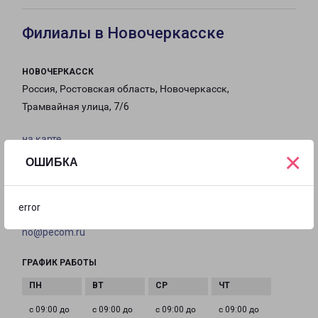
Филиалы в Новочеркасске
НОВОЧЕРКАССК
Россия, Ростовская область, Новочеркасск,
Трамвайная улица, 7/6
на карте
×
ОШИБКА
ТЕЛЕФОН
8(8635) 27-71-99
error
EMAIL
no@pecom.ru
ГРАФИК РАБОТЫ
с 09:00 до
с 09:00 до
с 09:00 до
с 09:00 до