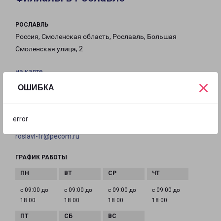
РОСЛАВЛЬ
Россия, Смоленская область, Рославль, Большая
Смоленская улица, 2
на карте
×
ОШИБКА
ТЕЛЕФОН
8 (48134) 5-01-00
error
EMAIL
roslavl-fr@pecom.ru
ГРАФИК РАБОТЫ
с 09:00 до
с 09:00 до
с 09:00 до
с 09:00 до
18:00
18:00
18:00
18:00