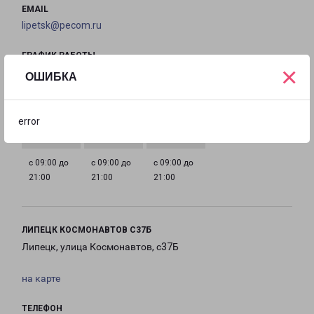
EMAIL
lipetsk@pecom.ru
ГРАФИК РАБОТЫ
×
ОШИБКА
с 09:00 до
с 09:00 до
с 09:00 до
с 09:00 до
21:00
21:00
21:00
21:00
error
с 09:00 до
с 09:00 до
с 09:00 до
21:00
21:00
21:00
ЛИПЕЦК КОСМОНАВТОВ С37Б
Липецк, улица Космонавтов, с37Б
на карте
ТЕЛЕФОН