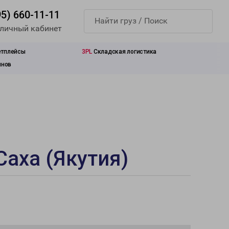
95) 660-11-11
 личный кабинет
етплейсы
3PL
Складская логистика
инов
Саха (Якутия)