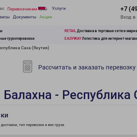
+7 (4
ас
Услуги
Перевозчикам
Вход в
рвисы
Документы
Акции
зы
RETAIL
Доставка в торговые сети и марк
ые грузоперевозки
EASYWAY
Логистика для интернет-магаз
еспублика Саха (Якутия)
Рассчитать и заказать перевозку
 Балахна - Республика 
зки
доставки, тип перевозки и вес груза.