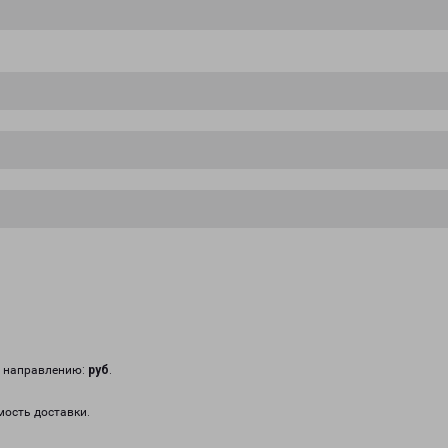
у направлению:
руб
.
мость доставки.