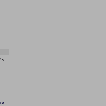
0 до
ти