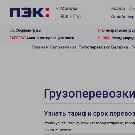
Москва
Адреса
О н
Rus /
Eng
Онлайн-се
LTL
Сборные грузы
FTL
Генеральные гру
EXPRESS
Авиа- и экспресс-доставка
GLOBAL
Международн
Главная
Направления
Грузоперевозки Балахна - Р
Грузоперевозки
Узнать тариф и срок перево
Чтобы узнать тариф, укажите город отправки, город 
Город отправки