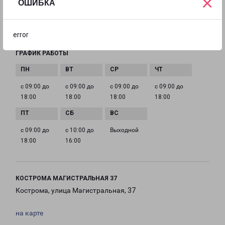
×
ОШИБКА
EMAIL
kostroma@pecom.ru
error
ГРАФИК РАБОТЫ
с 09:00 до
с 09:00 до
с 09:00 до
с 09:00 до
18:00
18:00
18:00
18:00
с 09:00 до
с 10:00 до
Выходной
18:00
16:00
КОСТРОМА МАГИСТРАЛЬНАЯ 37
Кострома, улица Магистральная, 37
на карте