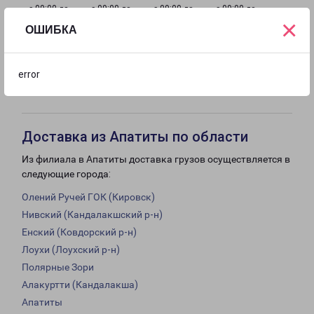
с 09:00 до
с 09:00 до
с 09:00 до
с 09:00 до
×
18:00
18:00
18:00
18:00
ОШИБКА
с 09:00 до
с 09:00 до
Выходной
error
18:00
12:00
Доставка из Апатиты по области
Из филиала в Апатиты доставка грузов осуществляется в
следующие города:
Олений Ручей ГОК (Кировск)
Нивский (Кандалакшский р-н)
Енский (Ковдорский р-н)
Лоухи (Лоухский р-н)
Полярные Зори
Алакуртти (Кандалакша)
Апатиты