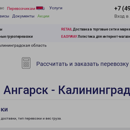
+7 (4
ас
Услуги
Перевозчикам
Вход в
рвисы
Документы
Акции
зы
RETAIL
Доставка в торговые сети и марк
ые грузоперевозки
EASYWAY
Логистика для интернет-магаз
Калининградская область
Рассчитать и заказать перевозку
 Ангарск - Калинингра
зки
доставки, тип перевозки и вес груза.