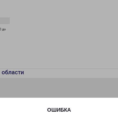
0 до
 области
ОШИБКА