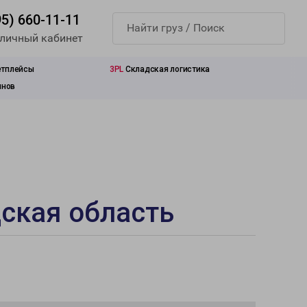
95) 660-11-11
 личный кабинет
етплейсы
3PL
Складская логистика
инов
дская область