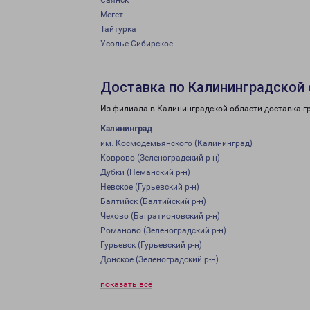
Саянск
Мегет
Тайтурка
Усолье-Сибирское
Доставка по Калининградской
Из филиала в Калининградской области доставка г
Калининград
им. Космодемьянского (Калининград)
Коврово (Зеленоградский р-н)
Дубки (Неманский р-н)
Невское (Гурьевский р-н)
Балтийск (Балтийский р-н)
Чехово (Багратионовский р-н)
Романово (Зеленоградский р-н)
Гурьевск (Гурьевский р-н)
Донское (Зеленоградский р-н)
показать всё