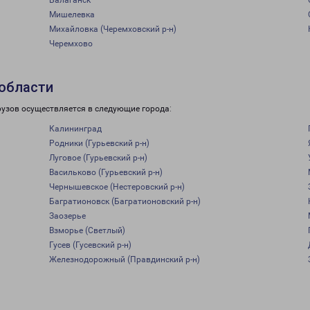
Балаганск
Мишелевка
Михайловка (Черемховский р-н)
Черемхово
 области
рузов осуществляется в следующие города:
Калининград
Родники (Гурьевский р-н)
Луговое (Гурьевский р-н)
Васильково (Гурьевский р-н)
Чернышевское (Нестеровский р-н)
Багратионовск (Багратионовский р-н)
Заозерье
Взморье (Светлый)
Гусев (Гусевский р-н)
Железнодорожный (Правдинский р-н)