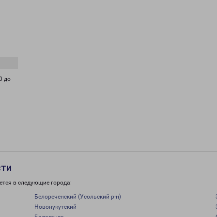
0 до
сти
ется в следующие города:
Белореченский (Усольский р-н)
Новонукутский