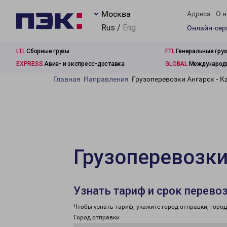
Москва
Адреса
О н
Rus /
Eng
Онлайн-се
LTL
Сборные грузы
FTL
Генеральные гру
EXPRESS
Авиа- и экспресс-доставка
GLOBAL
Международн
Главная
Направления
Грузоперевозки Ангарск - 
Грузоперевозки
Узнать тариф и срок перево
Чтобы узнать тариф, укажите город отправки, город 
Город отправки