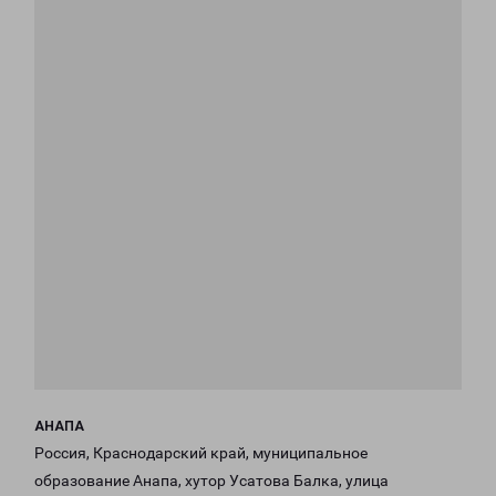
АНАПА
Россия, Краснодарский край, муниципальное
образование Анапа, хутор Усатова Балка, улица