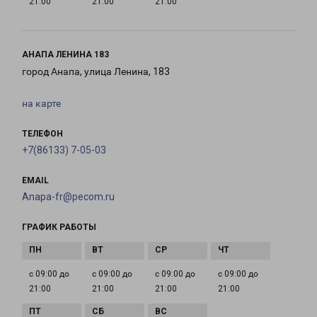
21:00
21:00
21:00
АНАПА ЛЕНИНА 183
город Анапа, улица Ленина, 183
на карте
ТЕЛЕФОН
+7(86133) 7-05-03
EMAIL
Anapa-fr@pecom.ru
ГРАФИК РАБОТЫ
с 09:00 до
с 09:00 до
с 09:00 до
с 09:00 до
21:00
21:00
21:00
21:00