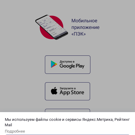
Мы используем файлы cookie и сервисы Яндекс.Метрика, Рейтинг
Mail
Подробнее