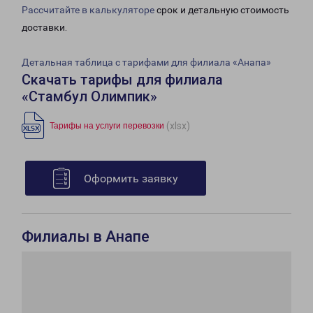
Рассчитайте в калькуляторе
срок и детальную стоимость
доставки.
Детальная таблица с тарифами для филиала «Анапа»
Скачать тарифы для филиала
«Стамбул Олимпик»
(xlsx)
Тарифы на услуги перевозки
Оформить заявку
Филиалы в Анапе