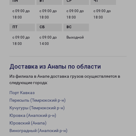
с 09:00 до
с 09:00 до
с 09:00 до
с 09:00 до
18:00
18:00
18:00
18:00
с 09:00 до
с 09:00 до
Выходной
18:00
14:00
Доставка из Анапы по области
Из филиала в Анапе доставка грузов осуществляется в
следующие города:
Порт Кавказ
Пересыпь (Темрюкский р-н)
Кучугуры (Темрюкский р-н)
Юровка (Анапский р-н)
Юровский (Анапа)
Виноградный (Анапский р-н)