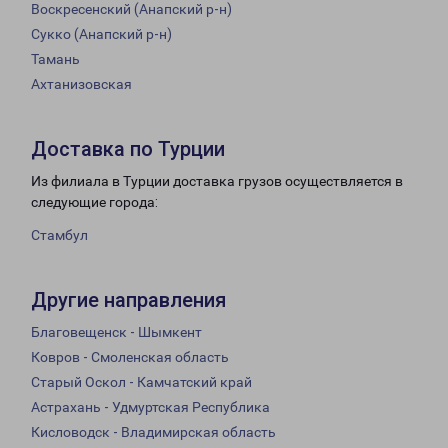
Воскресенский (Анапский р-н)
Сукко (Анапский р-н)
Тамань
Ахтанизовская
Доставка по Турции
Из филиала в Турции доставка грузов осуществляется в
следующие города:
Стамбул
Другие направления
Благовещенск - Шымкент
Ковров - Смоленская область
Старый Оскол - Камчатский край
Астрахань - Удмуртская Республика
Кисловодск - Владимирская область