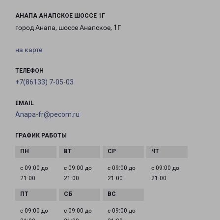
АНАПА АНАПСКОЕ ШОССЕ 1Г
город Анапа, шоссе Анапское, 1Г
на карте
ТЕЛЕФОН
+7(86133) 7-05-03
EMAIL
Anapa-fr@pecom.ru
ГРАФИК РАБОТЫ
с 09:00 до
с 09:00 до
с 09:00 до
с 09:00 до
21:00
21:00
21:00
21:00
с 09:00 до
с 09:00 до
с 09:00 до