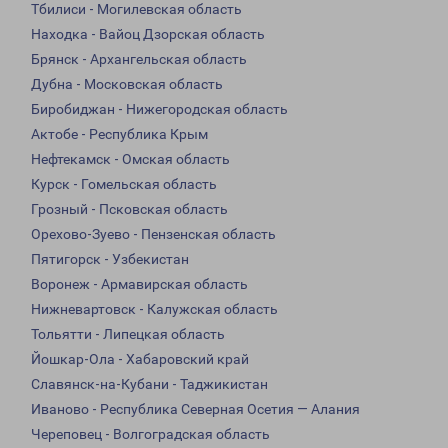
Тбилиси - Могилевская область
Находка - Вайоц Дзорская область
Брянск - Архангельская область
Дубна - Московская область
Биробиджан - Нижегородская область
Актобе - Республика Крым
Нефтекамск - Омская область
Курск - Гомельская область
Грозный - Псковская область
Орехово-Зуево - Пензенская область
Пятигорск - Узбекистан
Воронеж - Армавирская область
Нижневартовск - Калужская область
Тольятти - Липецкая область
Йошкар-Ола - Хабаровский край
Славянск-на-Кубани - Таджикистан
Иваново - Республика Северная Осетия — Алания
Череповец - Волгоградская область