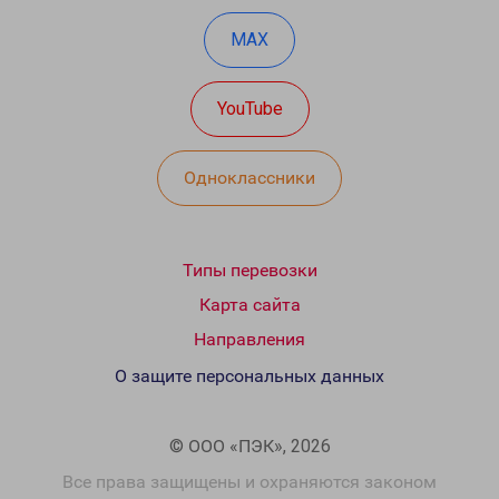
MAX
YouTube
Одноклассники
Типы перевозки
Карта сайта
Направления
О защите персональных данных
© ООО «ПЭК», 2026
Все права защищены и охраняются законом