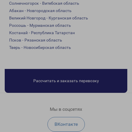
Солнечногорск - Витебская область
Абакан - Новгородская область
Великий Новгород - Курганская область
Россошь - Мурманская область
Костанай - Республика Татарстан
Псков - Рязанская область
Тверь - Новосибирская область
Рассчитать и заказать перевозку
Мы в соцсетях
ВКонтакте