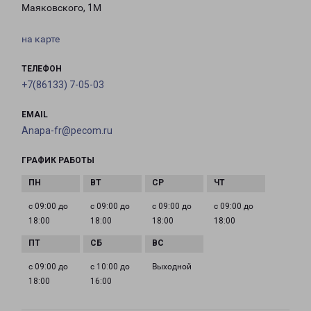
Маяковского, 1М
на карте
ТЕЛЕФОН
+7(86133) 7-05-03
EMAIL
Anapa-fr@pecom.ru
ГРАФИК РАБОТЫ
с 09:00 до
с 09:00 до
с 09:00 до
с 09:00 до
18:00
18:00
18:00
18:00
с 09:00 до
с 10:00 до
Выходной
18:00
16:00