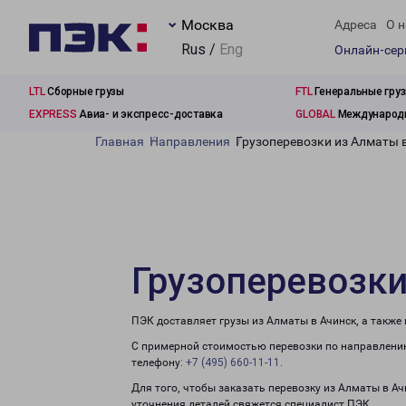
Москва
Адреса
О н
Rus /
Eng
Онлайн-се
LTL
Сборные грузы
FTL
Генеральные гру
EXPRESS
Авиа- и экспресс-доставка
GLOBAL
Международн
Главная
Направления
Грузоперевозки из Алматы 
Грузоперевозки
ПЭК доставляет грузы из Алматы в Ачинск, а также
С примерной стоимостью перевозки по направлению
телефону:
+7 (495) 660-11-11
.
Для того, чтобы заказать перевозку из Алматы в Ач
уточнения деталей свяжется специалист ПЭК.