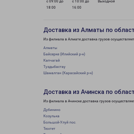
с 09:00 до
с 10:00 до
Выходной
18:00
16:00
Доставка из Алматы по облас
Из филиала в Алмате доставка грузов осуществляе
Алматы
Байсерке (Илийский р-н)
Капчагай
Туздыбастау
Шамалган (Карасайский р-н)
Доставка из Ачинска по облас
Из филиала в Ачинске доставка грузов осуществляе
Дубинино
Козулька
Большой-Улуй пос.
Тюхтет