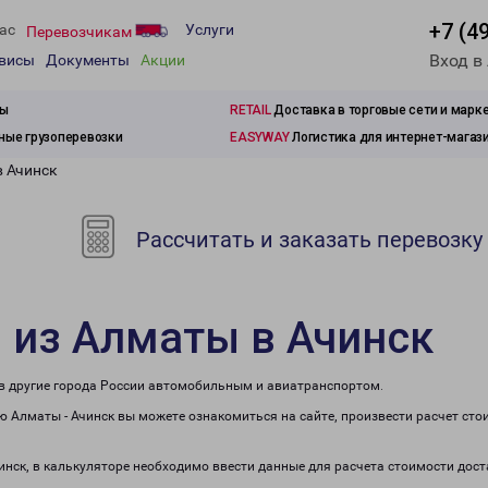
+7 (4
ас
Услуги
Перевозчикам
Вход в
рвисы
Документы
Акции
зы
RETAIL
Доставка в торговые сети и марк
ые грузоперевозки
EASYWAY
Логистика для интернет-магаз
в Ачинск
Рассчитать и заказать перевозку
 из Алматы в Ачинск
 в другие города России автомобильным и авиатранспортом.
 Алматы - Ачинск вы можете ознакомиться на сайте, произвести расчет ст
инск, в калькуляторе необходимо ввести данные для расчета стоимости дост