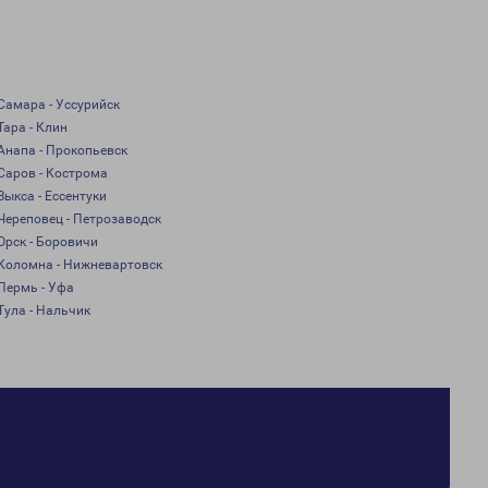
Самара - Уссурийск
Тара - Клин
Анапа - Прокопьевск
Саров - Кострома
Выкса - Ессентуки
Череповец - Петрозаводск
Орск - Боровичи
Коломна - Нижневартовск
Пермь - Уфа
Тула - Нальчик