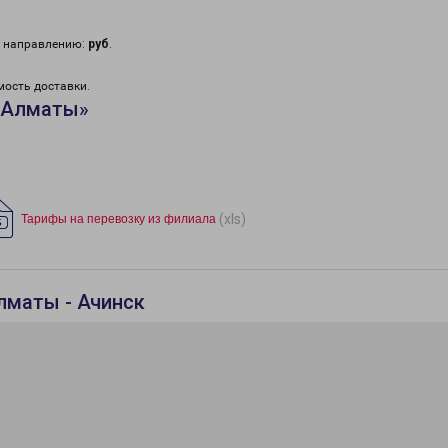
у направлению:
руб
.
мость доставки.
«Алматы»
(xls)
Тарифы на перевозку из филиала
лматы - Ачинск