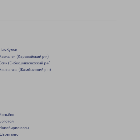
Чимбулак
Каскелен (Карасайский р-н)
Есик (Енбекшиказахский р-н)
Узынагаш (Жамбылский р-н)
Копьёво
Боготол
Новобирилюссы
Шарыпово