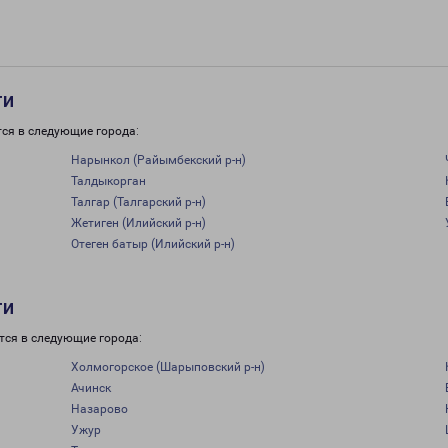
ти
тся в следующие города:
Нарынкол (Райымбекский р-н)
Талдыкорган
Талгар (Талгарский р-н)
Жетиген (Илийский р-н)
Отеген батыр (Илийский р-н)
ти
тся в следующие города:
Холмогорское (Шарыповский р-н)
Ачинск
Назарово
Ужур