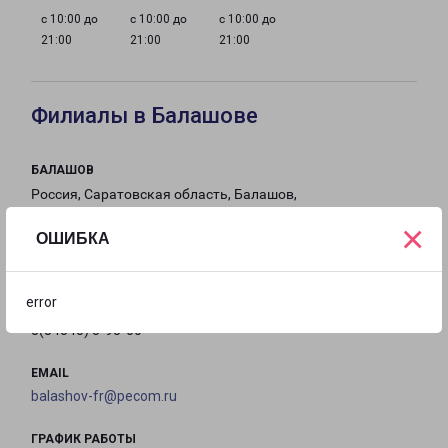
с 10:00 до
с 10:00 до
с 10:00 до
21:00
21:00
21:00
Филиалы в Балашове
БАЛАШОВ
Россия, Саратовская область, Балашов,
Шоссейная улица, 30
×
ОШИБКА
на карте
error
ТЕЛЕФОН
8(84545) 5-93-00
EMAIL
balashov-fr@pecom.ru
ГРАФИК РАБОТЫ