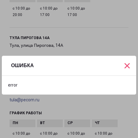
с 10:00 до
с 10:00 до
с 10:00 до
20:00
17:00
17:00
ТУЛА ПИРОГОВА 14А
Тула, улица Пирогова, 14А
на карте
×
ОШИБКА
ТЕЛЕФОН
8(4872) 740-113
error
EMAIL
tula@pecom.ru
ГРАФИК РАБОТЫ
с 10:00 до
с 10:00 до
с 10:00 до
с 10:00 до