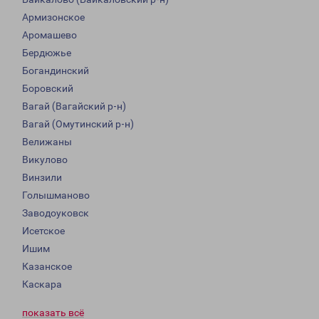
Армизонское
Аромашево
Бердюжье
Богандинский
Боровский
Вагай (Вагайский р-н)
Вагай (Омутинский р-н)
Велижаны
Викулово
Винзили
Голышманово
Заводоуковск
Исетское
Ишим
Казанское
Каскара
показать всё