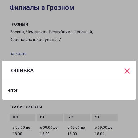
Филиалы в Грозном
ГРОЗНЫЙ
Россия, Чеченская Республика, Грозный,
Краснофлотская улица, 7
на карте
×
ТЕЛЕФОН
ОШИБКА
8(8712) 23-70-80; 8-938-907-70-60
EMAIL
error
Groznyi-fr@pecom.ru
ГРАФИК РАБОТЫ
с 09:00 до
с 09:00 до
с 09:00 до
с 09:00 до
18:00
18:00
18:00
18:00