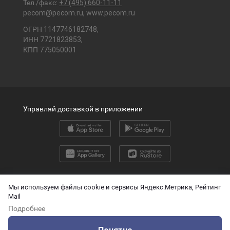
Тел./факс:
+7 (495) 660-11-11
pecom@pecom.ru
,
www.pecom.ru
ОГРН 1147746182748,
ИНН 7721823853,
КПП 775050001
Управляй доставкой в приложении
2026 © ООО «ПЭК»
Мы используем файлы cookie и сервисы Яндекс.Метрика, Рейтинг
Mail
English version
Подробнее
О защите персональных данных