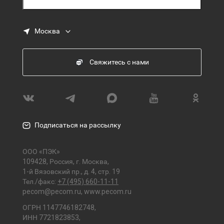
Москва
Свяжитесь с нами
Подписаться на рассылку
ООО «ПЭК»
109428, Россия, г. Москва,
1-й Вязовский пр., д. 4, стр. 19
Тел./факс:
+7 (495) 660-11-11
pecom@pecom.ru
,
www.pecom.ru
ОГРН 1147746182748,
ИНН 7721823853,