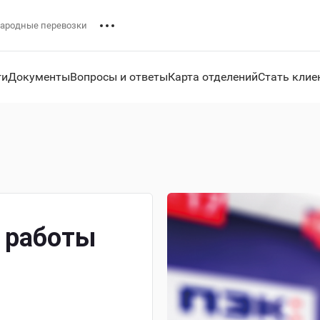
ародные перевозки
ги
Документы
Вопросы и ответы
Карта отделений
Стать клие
 работы