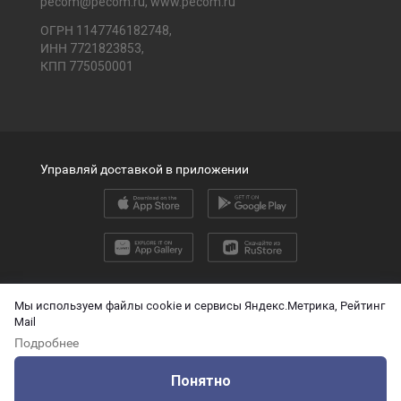
pecom@pecom.ru
,
www.pecom.ru
ОГРН 1147746182748,
ИНН 7721823853,
КПП 775050001
Управляй доставкой в приложении
2026 © ООО «ПЭК»
Мы используем файлы cookie и сервисы Яндекс.Метрика, Рейтинг
Mail
English version
Подробнее
О защите персональных данных
Понятно
Технические данные для ИИ
Оцените нашу работу