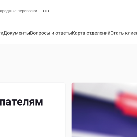
ародные перевозки
ги
Документы
Вопросы и ответы
Карта отделений
Стать клие
упателям