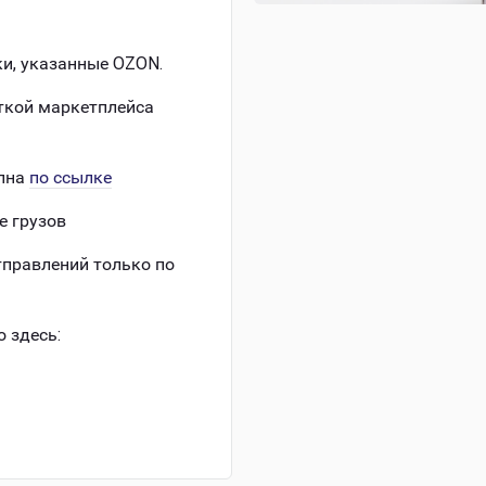
ки, указанные OZON.
ткой маркетплейса
упна
по ссылке
е грузов
тправлений только по
о здесь: