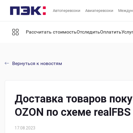
Автоперевозки
Авиаперевозки
Междун
Рассчитать стоимость
Отследить
Оплатить
Услу
Вернуться к новостям
Доставка товаров пок
OZON по схеме realFBS
17.08.2023