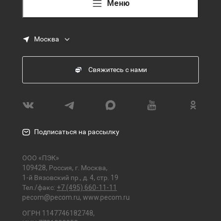
Меню
Москва
Свяжитесь с нами
Подписаться на рассылку
ООО «ПЭК»
109428, Россия, г. Москва,
1-й Вязовский пр., д. 4, стр. 19
Тел./факс:
+7 (495) 660-11-11
pecom@pecom.ru
,
www.pecom.ru
ОГРН 1147746182748,