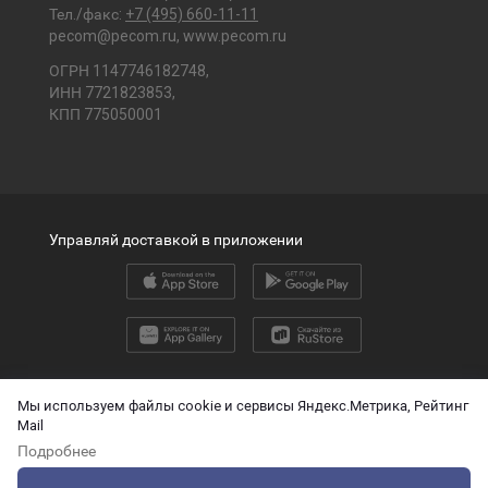
Тел./факс:
+7 (495) 660-11-11
pecom@pecom.ru
,
www.pecom.ru
ОГРН 1147746182748,
ИНН 7721823853,
КПП 775050001
Управляй доставкой в приложении
2026 © ООО «ПЭК»
Мы используем файлы cookie и сервисы Яндекс.Метрика, Рейтинг
Mail
English version
Подробнее
О защите персональных данных