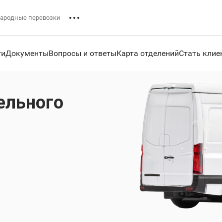
ародные перевозки
ги
Документы
Вопросы и ответы
Карта отделений
Стать клие
ельного