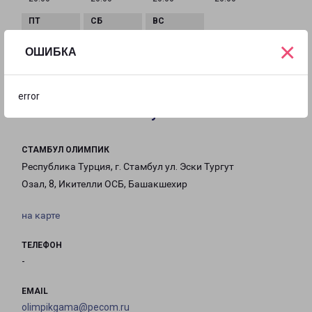
×
с 09:00 до
с 09:00 до
с 09:00 до
ОШИБКА
20:00
20:00
20:00
error
Филиалы в Стамбуле Олимпике
СТАМБУЛ ОЛИМПИК
Республика Турция, г. Стамбул ул. Эски Тургут
Озал, 8, Икителли ОСБ, Башакшехир
на карте
ТЕЛЕФОН
-
EMAIL
olimpikgama@pecom.ru